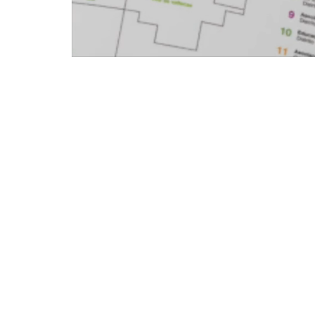
caledonia
Consultoría estratégica y dirección creativa.
Desarrollo técnico y ejecución de procesos 
© Copyright 2026 |
caledonia comunicación
| Una m