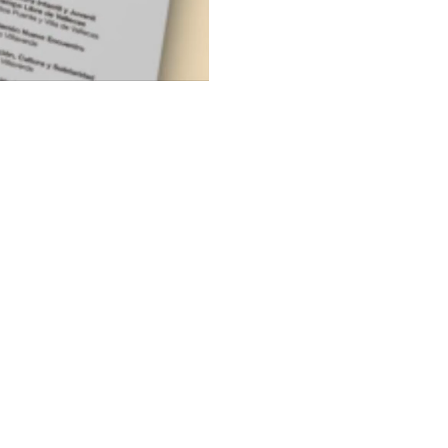
de comunicación complejos.
arca comercial de Angel Campanero.